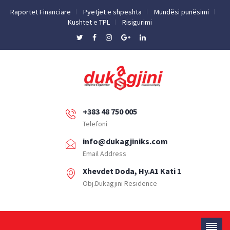
Raportet Financiare
Pyetjet e shpeshta
Mundësi punësimi
Kushtet e TPL
Risigurimi
+383 48 750 005
Telefoni
info@dukagjiniks.com
Email Address
Xhevdet Doda, Hy.A1 Kati 1
Obj.Dukagjini Residence