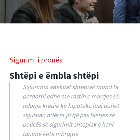
Sigurimi i pronës
Shtëpi e ëmbla shtëpi
Sigurimin adekuat shtëpiak mund ta
përdorni edhe me rastin e marrjes së
ndonjë kredie ku hipoteka juaj duhet
siguruar, ndërsa ju që pas blerjes së
policës së sigurimit shtëpiak e keni
tanimë këtë mbrojtje.