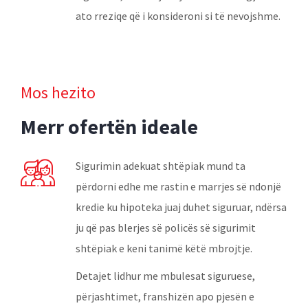
ato rreziqe që i konsideroni si të nevojshme.
Mos hezito
Merr ofertën ideale
Sigurimin adekuat shtëpiak mund ta
përdorni edhe me rastin e marrjes së ndonjë
kredie ku hipoteka juaj duhet siguruar, ndërsa
ju që pas blerjes së policës së sigurimit
shtëpiak e keni tanimë këtë mbrojtje.
Detajet lidhur me mbulesat siguruese,
përjashtimet, franshizën apo pjesën e