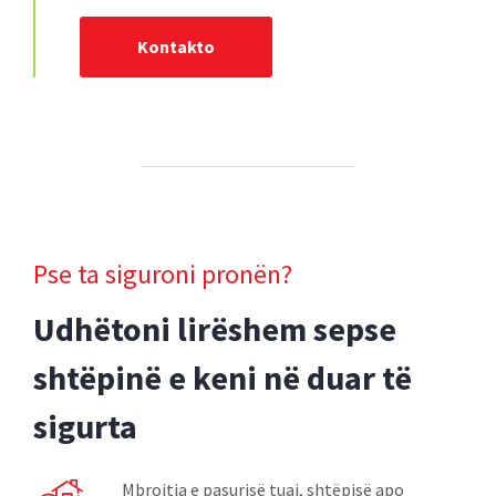
Kontakto
Pse ta siguroni pronën?
Udhëtoni lirëshem sepse
shtëpinë e keni në duar të
sigurta
Mbrojtja e pasurisë tuaj, shtëpisë apo