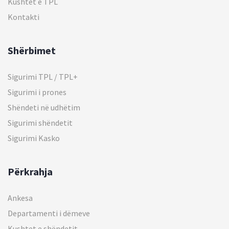
Kushtet e TPL
Kontakti
Shërbimet
Sigurimi TPL / TPL+
Sigurimi i prones
Shëndeti në udhëtim
Sigurimi shëndetit
Sigurimi Kasko
Përkrahja
Ankesa
Departamenti i dëmeve
Kushtet e shëndetit