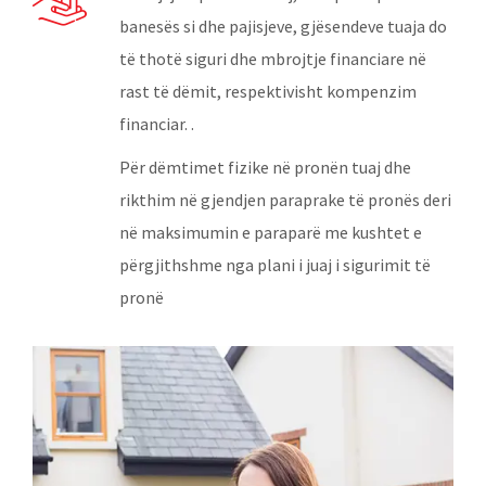
banesës si dhe pajisjeve, gjësendeve tuaja do
të thotë siguri dhe mbrojtje financiare në
rast të dëmit, respektivisht kompenzim
financiar. .
Për dëmtimet fizike në pronën tuaj dhe
rikthim në gjendjen paraprake të pronës deri
në maksimumin e paraparë me kushtet e
përgjithshme nga plani i juaj i sigurimit të
pronë