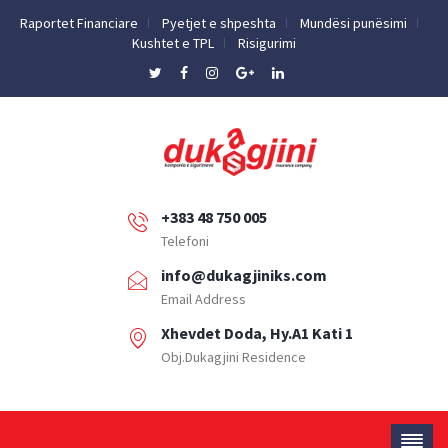
Raportet Financiare
Pyetjet e shpeshta
Mundësi punësimi
Kushtet e TPL
Risigurimi
+383 48 750 005
Telefoni
info@dukagjiniks.com
Email Address
Xhevdet Doda, Hy.A1 Kati 1
Obj.Dukagjini Residence